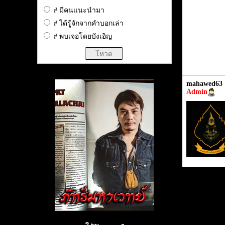
# มีคนแนะนำมา
# ได้รู้จักจากคำบอกเล่า
# พบเจอโดยบังเอิญ
mahawed63
Admin