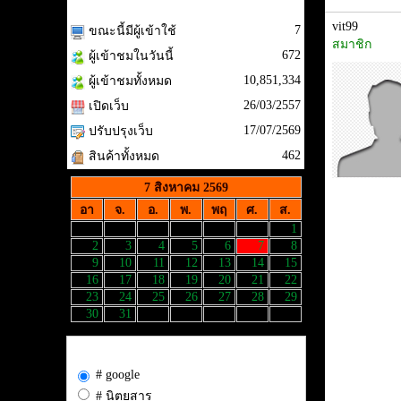
สถิติผู้เข้าชม
vit99
7
ขณะนี้มีผู้เข้าใช้
สมาชิก
672
ผู้เข้าชมในวันนี้
10,851,334
ผู้เข้าชมทั้งหมด
26/03/2557
เปิดเว็บ
17/07/2569
ปรับปรุงเว็บ
462
สินค้าทั้งหมด
7 สิงหาคม 2569
อา
จ.
อ.
พ.
พฤ
ศ.
ส.
1
2
3
4
5
6
7
8
9
10
11
12
13
14
15
16
17
18
19
20
21
22
23
24
25
26
27
28
29
30
31
รู้จักเว็บ มหาเวทย์63 จากที่ไหน
# google
# นิตยสาร