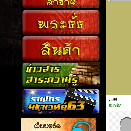
vit99
สมาชิก