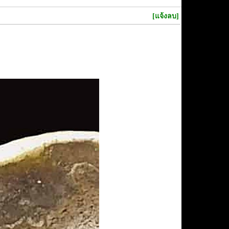
[แจ้งลบ]