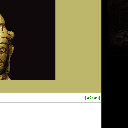
[แจ้งลบ]