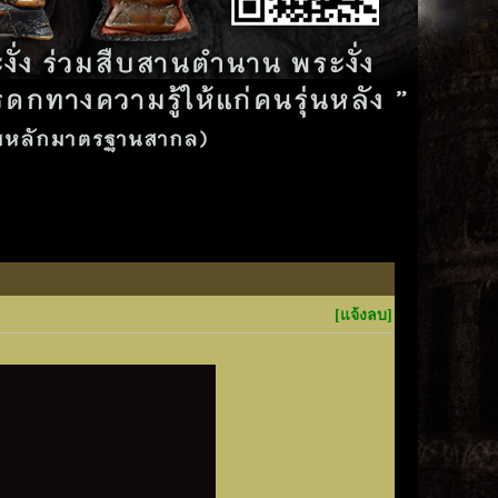
[แจ้งลบ]