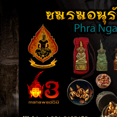
TOP
close [X]
BOTTOM