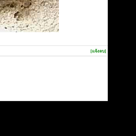
[แจ้งลบ]