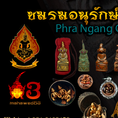
TOP
close [X]
BOTTOM