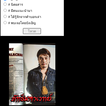
# นิตยสาร
# มีคนแนะนำมา
# ได้รู้จักจากคำบอกเล่า
# พบเจอโดยบังเอิญ