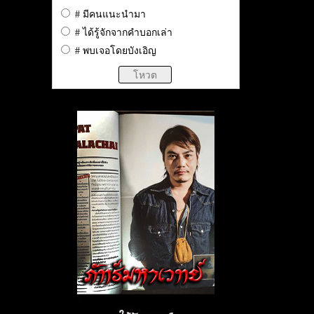
# มีคนแนะนำมา
# ได้รู้จักจากคำบอกเล่า
# พบเจอโดยบังเอิญ