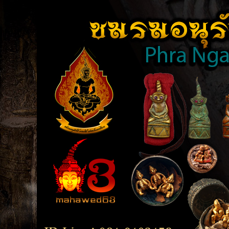
TOP
close [X]
BOTTOM